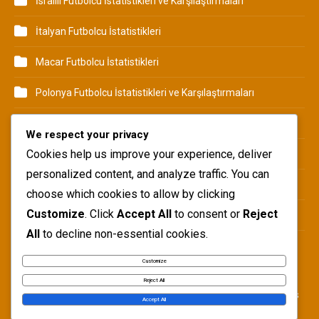
İsrailli Futbolcu İstatistikleri ve Karşılaştırmaları
İtalyan Futbolcu İstatistikleri
Macar Futbolcu İstatistikleri
Polonya Futbolcu İstatistikleri ve Karşılaştırmaları
Suudi Futbolcu İstatistikleri ve Karşılaştırmaları
We respect your privacy
Cookies help us improve your experience, deliver
Taylandlı Futbolcu İstatistikleri ve Karşılaştırmaları
personalized content, and analyze traffic. You can
Türk Futbolcu İstatistikleri ve Karşılaştırmaları
choose which cookies to allow by clicking
Customize
. Click
Accept All
to consent or
Reject
Ukraynalı Futbolcu İstatistikleri
All
to decline non-essential cookies.
Yunan Futbolcu İstatistikleri ve Karşılaştırmaları
Customize
Reject All
Copyright © Blogbuster 2026
Proudly powered by WordPress
|
Accept All
Theme: Blogbuster by
Mystery Themes
.