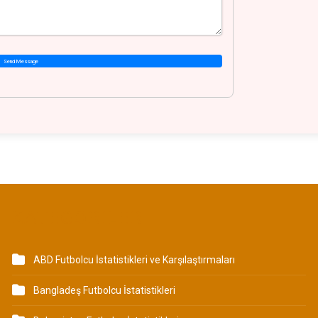
Send Message
KATEGORILER
ABD Futbolcu İstatistikleri ve Karşılaştırmaları
Bangladeş Futbolcu İstatistikleri