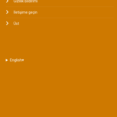
Gizlilik Bildirimi
İletişime geçin
Üst
LANGUAGE
English
▾