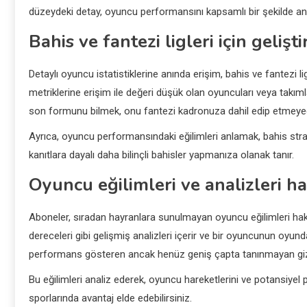
düzeydeki detay, oyuncu performansını kapsamlı bir şekilde ana
Bahis ve fantezi ligleri için geliş
Detaylı oyuncu istatistiklerine anında erişim, bahis ve fantezi l
metriklerine erişim ile değeri düşük olan oyuncuları veya takımları
son formunu bilmek, onu fantezi kadronuza dahil edip etmeyece
Ayrıca, oyuncu performansındaki eğilimleri anlamak, bahis stratej
kanıtlara dayalı daha bilinçli bahisler yapmanıza olanak tanır.
Oyuncu eğilimleri ve analizleri h
Aboneler, sıradan hayranlara sunulmayan oyuncu eğilimleri hakkı
dereceleri gibi gelişmiş analizleri içerir ve bir oyuncunun oyund
performans gösteren ancak henüz geniş çapta tanınmayan gizli 
Bu eğilimleri analiz ederek, oyuncu hareketlerini ve potansiye
sporlarında avantaj elde edebilirsiniz.