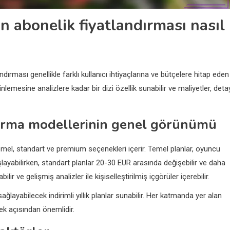
in abonelik fiyatlandırması nasıl
ndırması genellikle farklı kullanıcı ihtiyaçlarına ve bütçelere hitap eden
inlemesine analizlere kadar bir dizi özellik sunabilir ve maliyetler, deta
dırma modellerinin genel görünümü
temel, standart ve premium seçenekleri içerir. Temel planlar, oyuncu
aşlayabilirken, standart planlar 20-30 EUR arasında değişebilir ve daha
ir ve gelişmiş analizler ile kişiselleştirilmiş içgörüler içerebilir.
ğlayabilecek indirimli yıllık planlar sunabilir. Her katmanda yer alan
emek açısından önemlidir.