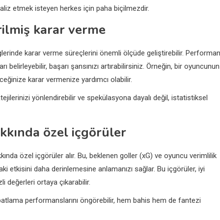
liz etmek isteyen herkes için paha biçilmezdir.
tirilmiş karar verme
iglerinde karar verme süreçlerini önemli ölçüde geliştirebilir. Performa
 belirleyebilir, başarı şansınızı artırabilirsiniz. Örneğin, bir oyuncunun
ğinize karar vermenize yardımcı olabilir.
ilerinizi yönlendirebilir ve spekülasyona dayalı değil, istatistiksel
akkında özel içgörüler
nda özel içgörüler alır. Bu, beklenen goller (xG) ve oyuncu verimlilik
aki etkisini daha derinlemesine anlamanızı sağlar. Bu içgörüler, iyi
değerleri ortaya çıkarabilir.
l patlama performanslarını öngörebilir, hem bahis hem de fantezi