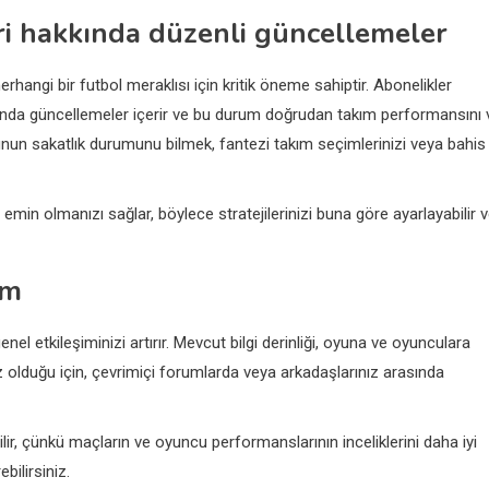
eri hakkında düzenli güncellemeler
erhangi bir futbol meraklısı için kritik öneme sahiptir. Abonelikler
nında güncellemeler içerir ve bu durum doğrudan takım performansını 
uncunun sakatlık durumunu bilmek, fantezi takım seçimlerinizi veya bahis
emin olmanızı sağlar, böylece stratejilerinizi buna göre ayarlayabilir 
im
el etkileşiminizi artırır. Mevcut bilgi derinliği, oyuna ve oyunculara
niz olduğu için, çevrimiçi forumlarda veya arkadaşlarınız arasında
lir, çünkü maçların ve oyuncu performanslarının inceliklerini daha iyi
bilirsiniz.