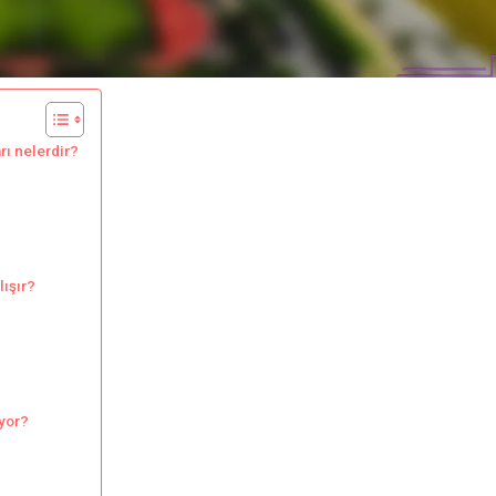
rı nelerdir?
lışır?
uyor?